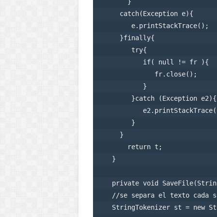
        }

      catch(Exception e){

         e.printStackTrace();

      }finally{         

         try{                   
            if( null != fr ){   
               fr.close();     

            }                  

         }catch (Exception e2){ 
            e2.printStackTrace()
         }

      }

        return t;

    }

    private void SaveFile(Strin
    //se separa el texto cada s
    StringTokenizer st = new St