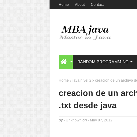
Home
About
Contact
RANDOM PROGRAMMING
Home
java nivel 2
creacion de un archivo de
creacion de un arch
.txt desde java
by -
Unknown
on -
May 07, 2012