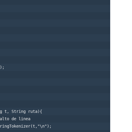
 





;

g t, String ruta){   

alto de linea

ringTokenizer(t,"\n");
