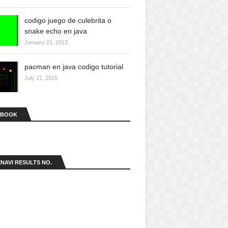
codigo juego de culebrita o
snake echo en java
January 21, 2013
pacman en java codigo tutorial
July 21, 2015
EBOOK
NAVI RESULTS NO.