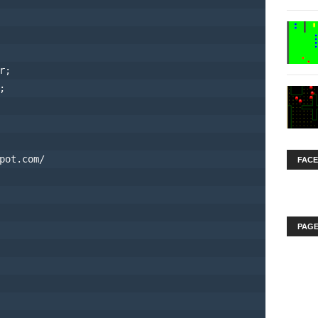
;



pot.com/

FAC
PAGE