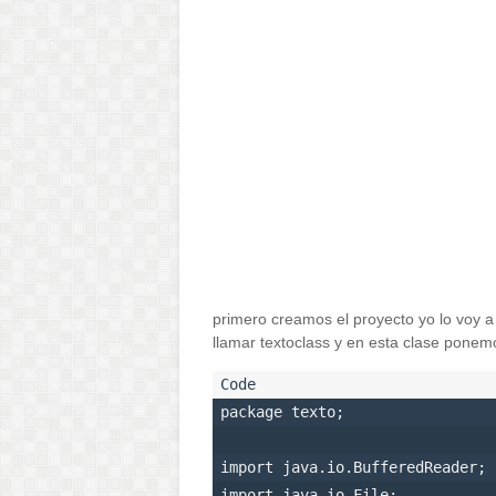
primero creamos el proyecto yo lo voy a
llamar textoclass y en esta clase ponemo
package texto;

import java.io.BufferedReader;

import java.io.File;
