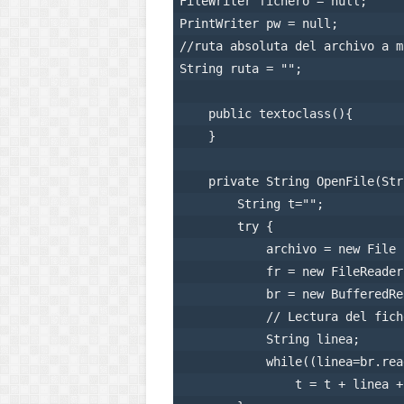
FileWriter fichero = null;

PrintWriter pw = null;

//ruta absoluta del archivo a m
String ruta = "";

    public textoclass(){

    }

    private String OpenFile(Str
        String t="";

        try {         

            archivo = new File 
            fr = new FileReader
            br = new BufferedRe
            // Lectura del fich
            String linea;

            while((linea=br.rea
                t = t + linea +