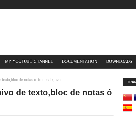
MY YOUTUBE CHANNEL
DOCUMENTATION
DOWNLOADS
 texto,bloc de notas ó .txt desde java
TRA
ivo de texto,bloc de notas ó