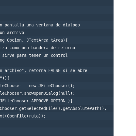
n pantalla una ventana de dialogo

un archivo

ng Opcion, JTextArea tArea){                

iza como una bandera de retorno

 sirve para tener un control         

n archivo", retorna FALSE si se abre

)){

leChooser = new JFileChooser();              

leChooser.showOpenDialog(null);  

JFileChooser.APPROVE_OPTION ){            

Chooser.getSelectedFile().getAbsolutePath(); 

xt(OpenFile(ruta));                                      