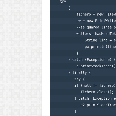
    try

        {

            fichero = new FileW
            pw = new PrintWrite
            //se guarda linea p
            while(st.hasMoreTok
                String line = s
                pw.println(line
            }

        } catch (Exception e) {

            e.printStackTrace();
        } finally {

           try {           

           if (null != fichero)

              fichero.close();

           } catch (Exception e2
              e2.printStackTrace
           }
