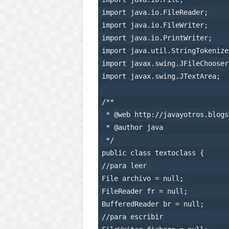
import java.io.FileReader;

import java.io.FileWriter;

import java.io.PrintWriter;

import java.util.StringTokenizer
import javax.swing.JFileChooser;
import javax.swing.JTextArea;

/**

 * @web http://javayotros.blogs
 * @author java

 */

public class textoclass {    

//para leer

File archivo = null;

FileReader fr = null;

BufferedReader br = null;

//para escribir
