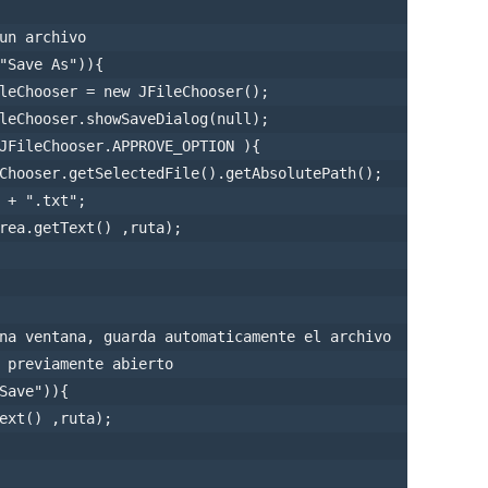
un archivo

"Save As")){

leChooser = new JFileChooser();              

leChooser.showSaveDialog(null);

JFileChooser.APPROVE_OPTION ){                       

Chooser.getSelectedFile().getAbsolutePath();            
 + ".txt";

rea.getText() ,ruta);                           

na ventana, guarda automaticamente el archivo

 previamente abierto

Save")){

ext() ,ruta); 
