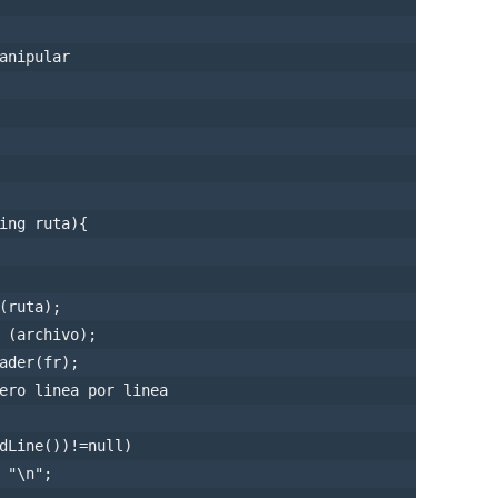
anipular

ing ruta){

(ruta);            

 (archivo);

ader(fr);

ero linea por linea

dLine())!=null)            

 "\n";
