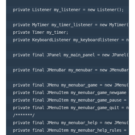
  private Listener my_listener = new Listener();

  private MyTimer my_timer_listener = new MyTimer();

  private Timer my_timer;

  private KeyboardListener my_keyboardlistener = new 
  private final JPanel my_main_panel = new JPanel(new
  private final JMenuBar my_menubar = new JMenuBar();
  private final JMenu my_menubar_game = new JMenu("Ga
  private final JMenuItem my_menubar_game_newgame = n
  private final JMenuItem my_menubar_game_pause = new
  private final JMenuItem my_menubar_game_quit = new 
  /*******/

  private final JMenu my_menubar_help = new JMenu("He
  private final JMenuItem my_menubar_help_rules = new