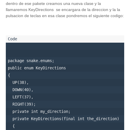
dentro de ese pakete creamos una nueva clase y la
llamaremos KeyDirections se encargara de la direccion y la la
pulsacion de teclas en esa clase pondremos el siguiente codigo:
package snake.enums;

public enum KeyDirections

{

  UP(38),

  DOWN(40),

  LEFT(37),

  RIGHT(39);

  private int my_direction;

  private KeyDirections(final int the_direction)

  {
