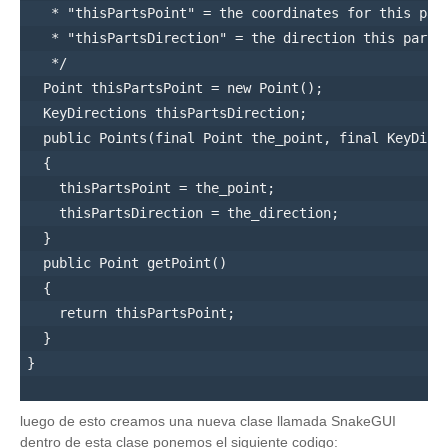
   * "thisPartsPoint" = the coordinates for this part
   * "thisPartsDirection" = the direction this part o
   */

  Point thisPartsPoint = new Point();

  KeyDirections thisPartsDirection;

  public Points(final Point the_point, final KeyDirec
  { 

    thisPartsPoint = the_point;

    thisPartsDirection = the_direction;

  }

  public Point getPoint()

  {

    return thisPartsPoint;   

  }

}

luego de esto creamos una nueva clase llamada SnakeGUI
dentro de esta clase ponemos el siguiente codigo: