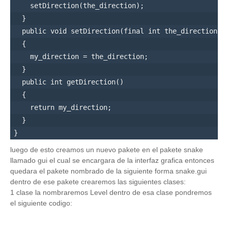
    setDirection(the_direction); 

  }

  public void setDirection(final int the_direction)

  {

    my_direction = the_direction;

  }

  public int getDirection()

  {

    return my_direction;

  }

luego de esto creamos un nuevo pakete en el pakete snake
llamado gui el cual se encargara de la interfaz grafica entonces
quedara el pakete nombrado de la siguiente forma snake.gui
dentro de ese pakete crearemos las siguientes clases:
1 clase la nombraremos Level dentro de esa clase pondremos
el siguiente codigo: