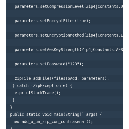
   parameters.setCompressionLevel(Zip4jConstants.DEFL
   parameters.setEncryptFiles(true);

   parameters.setEncryptionMethod(Zip4jConstants.ENC_
   parameters.setAesKeyStrength(Zip4jConstants.AES_ST
   parameters.setPassword("123");

   zipFile.addFiles(filesToAdd, parameters);

  } catch (ZipException e) {

   e.printStackTrace();

  }

 }

 public static void main(String[] args) {

  new add_a_un_zip_con_contraseña ();

 } 
