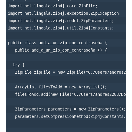
import net.lingala.zip4j.core.ZipFile;

import net.lingala.zip4j.exception.ZipException;

import net.lingala.zip4j.model.ZipParameters;

import net.lingala.zip4j.util.Zip4jConstants;

public class add_a_un_zip_con_contraseña {

   public add_a_un_zip_con_contraseña () {

  try {

   ZipFile zipFile = new ZipFile("C:/Users/andres2288
   ArrayList filesToAdd = new ArrayList();

   filesToAdd.add(new File("C:/Users/andres2288/Docum
   ZipParameters parameters = new ZipParameters();

   parameters.setCompressionMethod(Zip4jConstants.COM