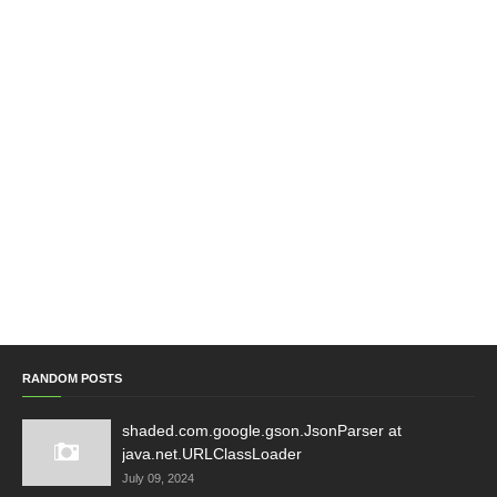
RANDOM POSTS
shaded.com.google.gson.JsonParser at
java.net.URLClassLoader
July 09, 2024