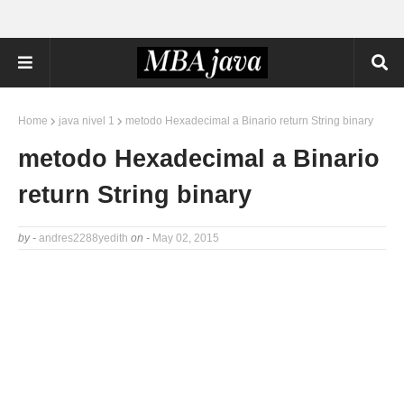
Home
java nivel 1
metodo Hexadecimal a Binario return String binary
metodo Hexadecimal a Binario
return String binary
by -
andres2288yedith
on -
May 02, 2015